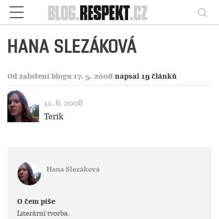
Respekt
Vy
HANA SLEZÁKOVÁ
Od založení blogu 17. 5. 2008
napsal 19 článků
11. 6. 2008
Terik
Hana Slezáková
O čem píše
Literární tvorba.